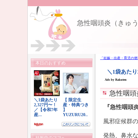
急性咽頭炎（きゅ
「妊娠・出産・育児の便
本日のおすすめ
急性咽頭
『急性咽頭
風邪症候群
発熱、鼻水
妊娠中のママへ