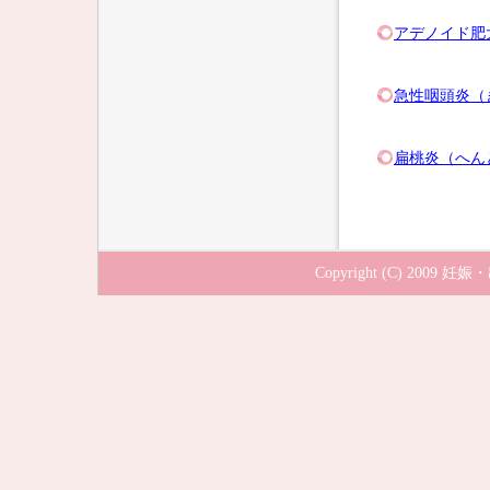
アデノイド肥
急性咽頭炎（
扁桃炎（へん
Copyright (C) 2009
妊娠・