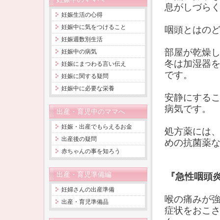
息がしづら
妊娠生活の心得
妊娠中に気をつけること
咽頭とはの
妊娠週数別生活
部屋が乾燥
妊娠中の病気
冬は加湿器
妊娠にまつわる言い伝え
です。
妊娠に関する疑問
妊娠中に必要な栄養
安静にする
病気です。
出産・育児中のママへ
妊娠・出産でもらえるお金
処方薬には
出産後の疑問
めの抗菌薬
赤ちゃんの事を知ろう
出産・育児準備編
『急性咽頭
妊婦さんの出産準備
喉の痛みが
出産・育児準備品
症状をおこ