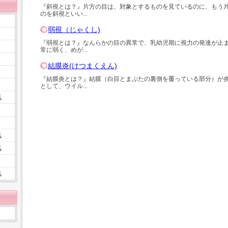
『斜視とは？』片方の目は、対象とするものを見ているのに、もう
のを斜視といい...
弱視（じゃくし)
『弱視とは？』なんらかの目の異常で、乳幼児期に視力の発達が止
常に弱く、めが...
結膜炎(けつまくえん)
『結膜炎とは？』結膜（白目とまぶたの裏側を覆っている部分）が
として、ウイル...
気
気
気
気