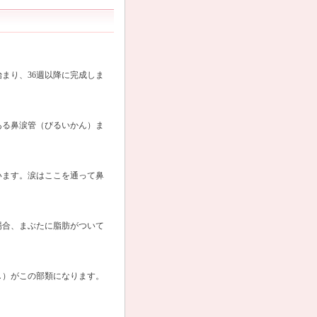
まり、36週以降に完成しま
ある鼻涙管（びるいかん）ま
います。涙はここを通って鼻
場合、まぶたに脂肪がついて
し）がこの部類になります。