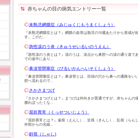
赤ちゃんの目の病気エントリー一覧
未熟児網膜症（みじゅくじもうまくしょう）
『未熟児網膜症とは？』網膜の血管は胎児の16週あたりから形成が始
す。このた...
急性涙のう炎（きゅうせいるいのうえん）
『急性涙のう炎とは？』涙のうは、涙点から鼻腔への涙の通り道で
での途中にあり...
鼻涙管閉塞症（びるいかんへいそくしょう）
『鼻涙管閉塞症とは？』鼻涙管とは、目頭の穴から鼻への通路をい
金
腔へ流れるので...
さかさまつげ
『さかさまつげとは？』まつげは外向きが普通ですが、赤ちゃんの
腫れぼったくな...
屈折異常（くっせついじょう）
『屈折異常とは？』遠視（えんし）、近視（きんし）、乱視（らん
外部からの光線...
斜視（しゃし)