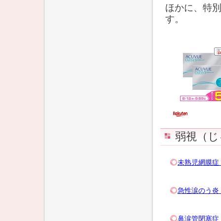
ほかに、特
す。
弱視（じ
未熟児網膜症
急性涙のう炎
鼻涙管閉塞症