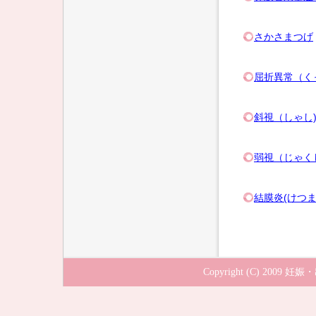
さかさまつげ
屈折異常（く
斜視（しゃし
弱視（じゃく
結膜炎(けつま
Copyright (C) 2009
妊娠・