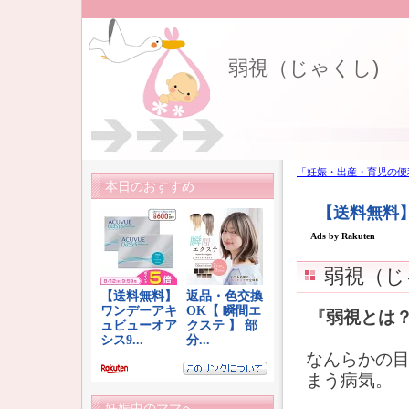
弱視（じゃくし)
「妊娠・出産・育児の便
本日のおすすめ
弱視（じ
『弱視とは
なんらかの
まう病気。
妊娠中のママへ