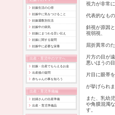
視力が非常
妊娠生活の心得
妊娠中に気をつけること
代表的なも
妊娠週数別生活
斜視が原因
妊娠中の病気
視弱視、
妊娠にまつわる言い伝え
妊娠に関する疑問
屈折異常の
妊娠中に必要な栄養
片方の目が
出産・育児中のママへ
悪いほうの
妊娠・出産でもらえるお金
出産後の疑問
片目に眼帯
赤ちゃんの事を知ろう
が挙げられ
出産・育児準備編
また、乳幼
妊婦さんの出産準備
や角膜混濁
出産・育児準備品
す。