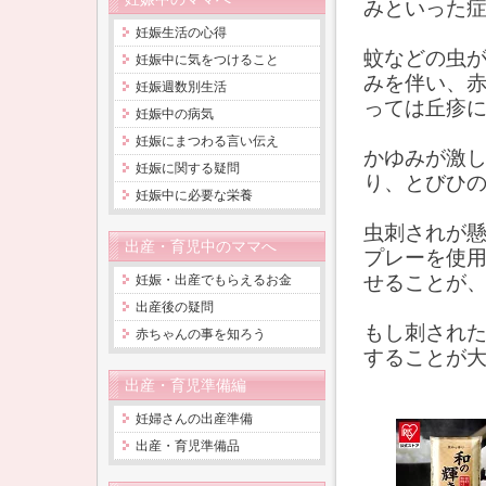
みといった
妊娠生活の心得
蚊などの虫
妊娠中に気をつけること
みを伴い、
妊娠週数別生活
っては丘疹
妊娠中の病気
妊娠にまつわる言い伝え
かゆみが激
妊娠に関する疑問
り、とびひ
妊娠中に必要な栄養
虫刺されが
出産・育児中のママへ
プレーを使
せることが
妊娠・出産でもらえるお金
出産後の疑問
もし刺され
赤ちゃんの事を知ろう
することが
出産・育児準備編
妊婦さんの出産準備
出産・育児準備品