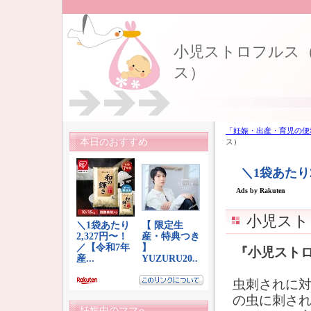
小児ストロフルス
ス）
「妊娠・出産・育児の便
本日のおすすめ
ス）
小児スト
『小児スト
虫刺されに
の虫に刺さ
妊娠中のママへ