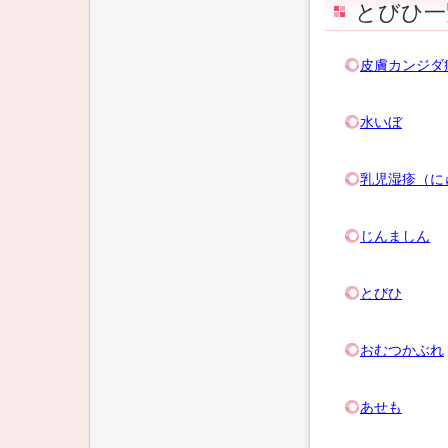
とびひ一
皮膚カンジダ
水いぼ
乳児湿疹（に
じんましん
とびひ
おむつかぶれ
あせも