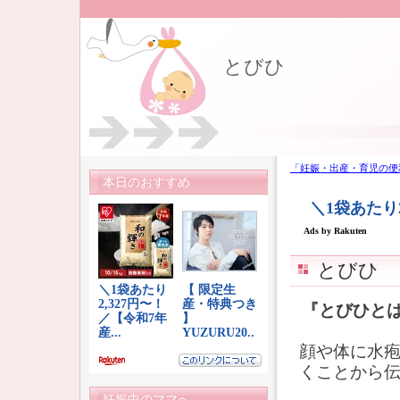
とびひ
「妊娠・出産・育児の便
本日のおすすめ
とびひ
『とびひと
顔や体に水
くことから
妊娠中のママへ