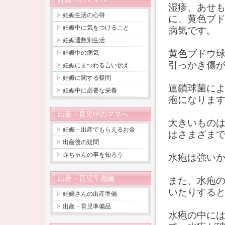
湿疹、あせ
妊娠生活の心得
に、黄色ブ
妊娠中に気をつけること
病気です。
妊娠週数別生活
黄色ブドウ
妊娠中の病気
引っかき傷
妊娠にまつわる言い伝え
妊娠に関する疑問
連鎖球菌に
妊娠中に必要な栄養
疱になりま
出産・育児中のママへ
大きいもの
妊娠・出産でもらえるお金
はさまざま
出産後の疑問
赤ちゃんの事を知ろう
水疱は強い
出産・育児準備編
また、水疱
いたりする
妊婦さんの出産準備
出産・育児準備品
水疱の中に