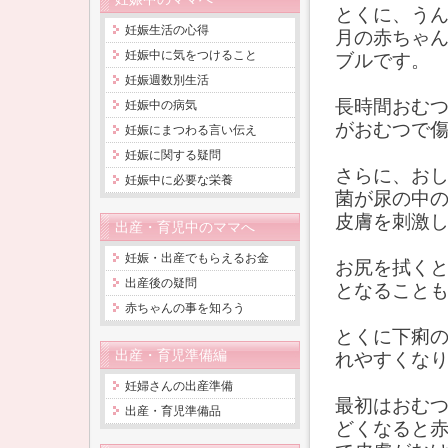
とくに、う
妊娠生活の心得
月の赤ちゃ
妊娠中に気をつけること
ブルです。
妊娠週数別生活
長時間おむ
妊娠中の病気
がおむつで
妊娠にまつわる言い伝え
妊娠に関する疑問
さらに、お
妊娠中に必要な栄養
菌が尿の中
皮膚を刺激
出産・育児中のママへ
妊娠・出産でもらえるお金
お尻を拭く
出産後の疑問
となること
赤ちゃんの事を知ろう
とくに下痢
出産・育児準備編
れやすくな
妊婦さんの出産準備
最初はおむ
出産・育児準備品
どくなると