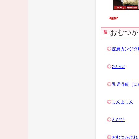
おむつか
皮膚カンジダ
水いぼ
乳児湿疹（に
じんましん
とびひ
おむつかぶれ