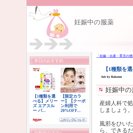
妊娠中の服薬
「妊娠・出産・育児の便
本日のおすすめ
妊娠中の
産婦人科で
しましょう
風邪をひい
ら、できる
妊娠中のママへ