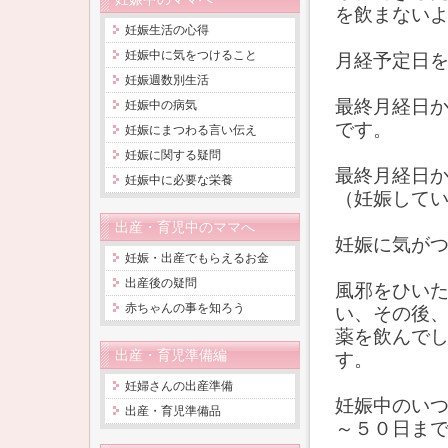
を飲まない
妊娠生活の心得
妊娠中に気をつけること
月経予定日
妊娠週数別生活
最終月経日
妊娠中の病気
です。
妊娠にまつわる言い伝え
妊娠に関する疑問
最終月経日
妊娠中に必要な栄養
（妊娠して
出産・育児中のママへ
妊娠に気が
妊娠・出産でもらえるお金
出産後の疑問
風邪をひい
赤ちゃんの事を知ろう
い、その後
薬を飲んで
出産・育児準備編
す。
妊婦さんの出産準備
妊娠中のい
出産・育児準備品
～５０日ま