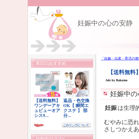
妊娠中の心の安静
「妊娠・出産・育児の便
本日のおすすめ
妊娠中の
妊娠
は生理
むやみに恐
さしつかえ
妊娠中のママへ