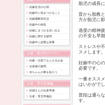
胎児の成長
妊娠生活の心得
妊娠中に気をつけること
昔から胎教
妊娠週数別生活
方が胎児に
妊娠中の病気
過度の精神
妊娠にまつわる言い伝え
の不安も早
妊娠に関する疑問
妊娠中に必要な栄養
ストレスや
スメします
出産・育児中のママへ
妊娠・出産でもらえるお金
妊娠中の心
出産後の疑問
必要です。
赤ちゃんの事を知ろう
一番オスス
出産・育児準備編
はいかがで
妊婦さんの出産準備
普段は通ら
出産・育児準備品
す。